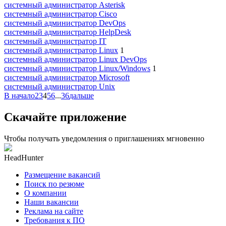
системный администратор Asterisk
системный администратор Cisco
системный администратор DevOps
системный администратор HelpDesk
системный администратор IT
системный администратор Linux
1
системный администратор Linux DevOps
системный администратор Linux/Windows
1
системный администратор Microsoft
системный администратор Unix
В начало
2
3
4
5
6
...
36
дальше
Скачайте приложение
Чтобы получать уведомления о приглашениях мгновенно
HeadHunter
Размещение вакансий
Поиск по резюме
О компании
Наши вакансии
Реклама на сайте
Требования к ПО