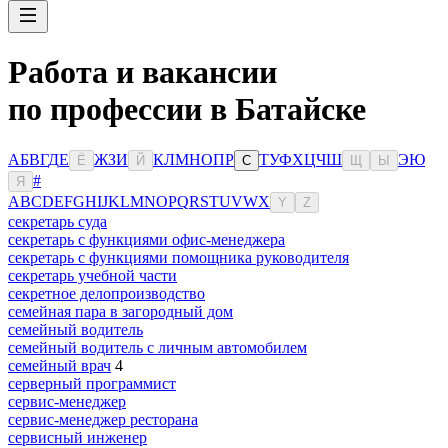
Работа и вакансии
по профессии в Батайске
А
Б
В
Г
Д
Е
Ж
З
И
К
Л
М
Н
О
П
Р
Т
У
Ф
Х
Ц
Ч
Ш
Э
Ю
Ё
Й
С
Щ
Ы
#
Я
A
B
C
D
E
F
G
H
I
J
K
L
M
N
O
P
Q
R
S
T
U
V
W
X
Y
Z
секретарь суда
секретарь с функциями офис-менеджера
секретарь с функциями помощника руководителя
секретарь учебной части
секретное делопроизводство
семейная пара в загородный дом
семейный водитель
семейный водитель с личным автомобилем
семейный врач
4
серверный программист
сервис-менеджер
сервис-менеджер ресторана
сервисный инженер