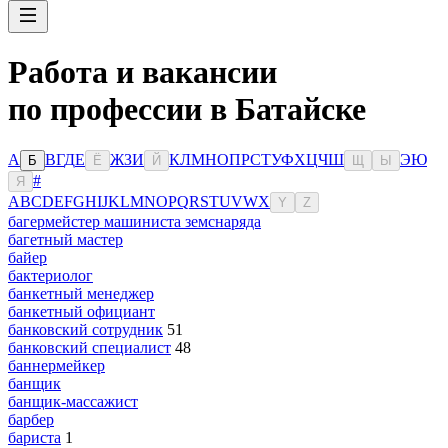
Работа и вакансии
по профессии в Батайске
А
В
Г
Д
Е
Ж
З
И
К
Л
М
Н
О
П
Р
С
Т
У
Ф
Х
Ц
Ч
Ш
Э
Ю
Б
Ё
Й
Щ
Ы
#
Я
A
B
C
D
E
F
G
H
I
J
K
L
M
N
O
P
Q
R
S
T
U
V
W
X
Y
Z
багермейстер машиниста земснаряда
багетный мастер
байер
бактериолог
банкетный менеджер
банкетный официант
банковский сотрудник
51
банковский специалист
48
баннермейкер
банщик
банщик-массажист
барбер
бариста
1