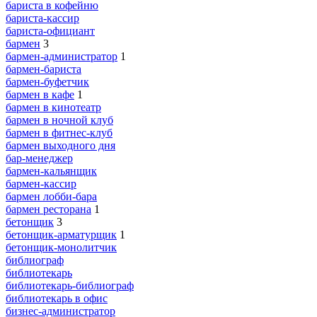
бариста в кофейню
бариста-кассир
бариста-официант
бармен
3
бармен-администратор
1
бармен-бариста
бармен-буфетчик
бармен в кафе
1
бармен в кинотеатр
бармен в ночной клуб
бармен в фитнес-клуб
бармен выходного дня
бар-менеджер
бармен-кальянщик
бармен-кассир
бармен лобби-бара
бармен ресторана
1
бетонщик
3
бетонщик-арматурщик
1
бетонщик-монолитчик
библиограф
библиотекарь
библиотекарь-библиограф
библиотекарь в офис
бизнес-администратор