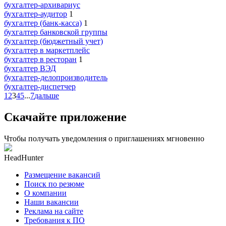
бухгалтер-архивариус
бухгалтер-аудитор
1
бухгалтер (банк-касса)
1
бухгалтер банковской группы
бухгалтер (бюджетный учет)
бухгалтер в маркетплейс
бухгалтер в ресторан
1
бухгалтер ВЭД
бухгалтер-делопроизводитель
бухгалтер-диспетчер
1
2
3
4
5
...
7
дальше
Скачайте приложение
Чтобы получать уведомления о приглашениях мгновенно
HeadHunter
Размещение вакансий
Поиск по резюме
О компании
Наши вакансии
Реклама на сайте
Требования к ПО