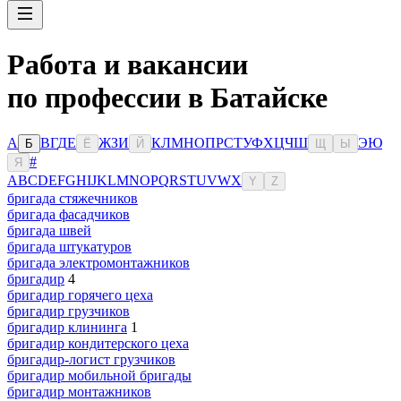
Работа и вакансии
по профессии в Батайске
А
В
Г
Д
Е
Ж
З
И
К
Л
М
Н
О
П
Р
С
Т
У
Ф
Х
Ц
Ч
Ш
Э
Ю
Б
Ё
Й
Щ
Ы
#
Я
A
B
C
D
E
F
G
H
I
J
K
L
M
N
O
P
Q
R
S
T
U
V
W
X
Y
Z
бригада стяжечников
бригада фасадчиков
бригада швей
бригада штукатуров
бригада электромонтажников
бригадир
4
бригадир горячего цеха
бригадир грузчиков
бригадир клининга
1
бригадир кондитерского цеха
бригадир-логист грузчиков
бригадир мобильной бригады
бригадир монтажников