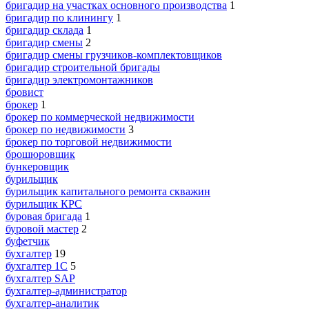
бригадир на участках основного производства
1
бригадир по клинингу
1
бригадир склада
1
бригадир смены
2
бригадир смены грузчиков-комплектовщиков
бригадир строительной бригады
бригадир электромонтажников
бровист
брокер
1
брокер по коммерческой недвижимости
брокер по недвижимости
3
брокер по торговой недвижимости
брошюровщик
бункеровщик
бурильщик
бурильщик капитального ремонта скважин
бурильщик КРС
буровая бригада
1
буровой мастер
2
буфетчик
бухгалтер
19
бухгалтер 1C
5
бухгалтер SAP
бухгалтер-администратор
бухгалтер-аналитик