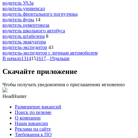
водитель УАЗа
водитель-универсал
водитель фронтального погрузчика
водитель фуры
14
водитель цементовоза
водитель школьного автобуса
водитель штабелера
8
водитель эвакуатора
водитель-экспедитор
43
водитель-экспедитор c личным автомобилем
В начало
13
14
15
16
17
...
19
дальше
Скачайте приложение
Чтобы получать уведомления о приглашениях мгновенно
HeadHunter
Размещение вакансий
Поиск по резюме
О компании
Наши вакансии
Реклама на сайте
Требования к ПО