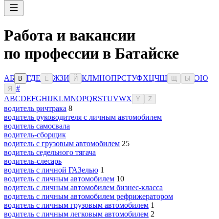
Работа и вакансии
по профессии в Батайске
А
Б
Г
Д
Е
Ж
З
И
К
Л
М
Н
О
П
Р
С
Т
У
Ф
Х
Ц
Ч
Ш
Э
Ю
В
Ё
Й
Щ
Ы
#
Я
A
B
C
D
E
F
G
H
I
J
K
L
M
N
O
P
Q
R
S
T
U
V
W
X
Y
Z
водитель ричтрака
8
водитель руководителя с личным автомобилем
водитель самосвала
водитель-сборщик
водитель с грузовым автомобилем
25
водитель седельного тягача
водитель-слесарь
водитель с личной ГАЗелью
1
водитель с личным автомобилем
10
водитель с личным автомобилем бизнес-класса
водитель с личным автомобилем рефрижератором
водитель с личным грузовым автомобилем
1
водитель с личным легковым автомобилем
2