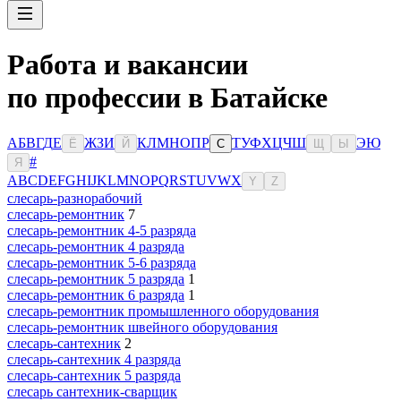
Работа и вакансии
по профессии в Батайске
А
Б
В
Г
Д
Е
Ж
З
И
К
Л
М
Н
О
П
Р
Т
У
Ф
Х
Ц
Ч
Ш
Э
Ю
Ё
Й
С
Щ
Ы
#
Я
A
B
C
D
E
F
G
H
I
J
K
L
M
N
O
P
Q
R
S
T
U
V
W
X
Y
Z
слесарь-разнорабочий
слесарь-ремонтник
7
слесарь-ремонтник 4-5 разряда
слесарь-ремонтник 4 разряда
слесарь-ремонтник 5-6 разряда
слесарь-ремонтник 5 разряда
1
слесарь-ремонтник 6 разряда
1
слесарь-ремонтник промышленного оборудования
слесарь-ремонтник швейного оборудования
слесарь-сантехник
2
слесарь-сантехник 4 разряда
слесарь-сантехник 5 разряда
слесарь сантехник-сварщик