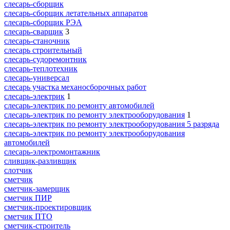
слесарь-сборщик
слесарь-сборщик летательных аппаратов
слесарь-сборщик РЭА
слесарь-сварщик
3
слесарь-станочник
слесарь строительный
слесарь-судоремонтник
слесарь-теплотехник
слесарь-универсал
слесарь участка механосборочных работ
слесарь-электрик
1
слесарь-электрик по ремонту автомобилей
слесарь-электрик по ремонту электрооборудования
1
слесарь-электрик по ремонту электрооборудования 5 разряда
слесарь-электрик по ремонту электрооборудования
автомобилей
слесарь-электромонтажник
сливщик-разливщик
слотчик
сметчик
сметчик-замерщик
сметчик ПИР
сметчик-проектировщик
сметчик ПТО
сметчик-строитель