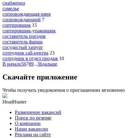
снабженец
сомелье
сопровождающая няня
сопровождающий
7
сортировщик
15
сортировщик-упаковщик
составитель поездов
составитель фарша
сосудистый хирург
сотрудник call-центра
23
сотрудник в отдел продаж
10
В начало
5
6
7
8
9
...
36
дальше
Скачайте приложение
Чтобы получать уведомления о приглашениях мгновенно
HeadHunter
Размещение вакансий
Поиск по резюме
О компании
Наши вакансии
Реклама на сайте