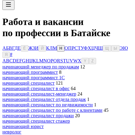
Работа и вакансии
по профессии в Батайске
А
Б
В
Г
Д
Е
Ж
З
И
К
Л
М
О
П
Р
С
Т
У
Ф
Х
Ц
Ч
Ш
Э
Ю
Ё
Й
Н
Щ
Ы
#
Я
A
B
C
D
E
F
G
H
I
J
K
L
M
N
O
P
Q
R
S
T
U
V
W
X
Y
Z
начинающий менеджер по продажам
12
начинающий программист
8
начинающий программист 1С
начинающий специалист
121
начинающий специалист в офис
64
начинающий специалист-менеджер
24
начинающий специалист отдела продаж
1
начинающий специалист по недвижимости
1
начинающий специалист по работе с клиентами
45
начинающий специалист продажи
20
начинающий специалист стажер
начинающий юрист
невролог