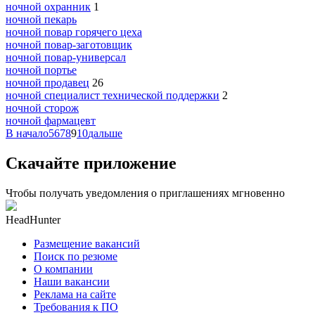
ночной охранник
1
ночной пекарь
ночной повар горячего цеха
ночной повар-заготовщик
ночной повар-универсал
ночной портье
ночной продавец
26
ночной специалист технической поддержки
2
ночной сторож
ночной фармацевт
В начало
5
6
7
8
9
10
дальше
Скачайте приложение
Чтобы получать уведомления о приглашениях мгновенно
HeadHunter
Размещение вакансий
Поиск по резюме
О компании
Наши вакансии
Реклама на сайте
Требования к ПО