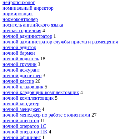
нейропсихолог
номинальный директор
нормировщик
нормоконтролер
носитель английского языка
ночная горничная
4
ночной администратор
1
ночной администратор службы приема и размещения
ночной аудитор
ночной бармен
ночной водитель
18
ночной грузчик
3
ночной дежурант
ночной диспетчер
3
ночной кассир
26
ночной кладовщик
5
ночной кладовщик-комплектовщик
4
ночной комплектовщик
5
ночной кондитер
ночной менеджер
4
ночной менеджер по работе с клиентами
27
ночной оператор
11
ночной оператор 1С
ночной оператор ПК
4
ночной официант
1