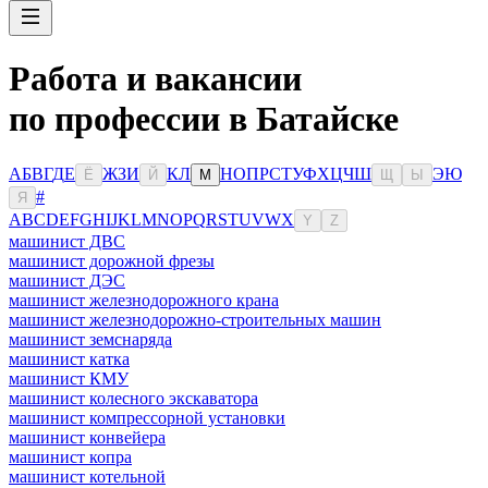
Работа и вакансии
по профессии в Батайске
А
Б
В
Г
Д
Е
Ж
З
И
К
Л
Н
О
П
Р
С
Т
У
Ф
Х
Ц
Ч
Ш
Э
Ю
Ё
Й
М
Щ
Ы
#
Я
A
B
C
D
E
F
G
H
I
J
K
L
M
N
O
P
Q
R
S
T
U
V
W
X
Y
Z
машинист ДВС
машинист дорожной фрезы
машинист ДЭС
машинист железнодорожного крана
машинист железнодорожно-строительных машин
машинист земснаряда
машинист катка
машинист КМУ
машинист колесного экскаватора
машинист компрессорной установки
машинист конвейера
машинист копра
машинист котельной