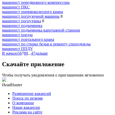
машинист передвижного компрессора
машинист ПКС
машинист пневмоколесного крана
машинист погрузочной машины
8
машинист погрузчика
8
машинист подъемника
машинист подъемника каротажной станции
машинист поезда
машинист портального крана
машинист по стирке белья и ремонту спецодежды
машинист ППДУ
В начало
5
6
7
8
9
...
47
дальше
Скачайте приложение
Чтобы получать уведомления о приглашениях мгновенно
HeadHunter
Размещение вакансий
Поиск по резюме
О компании
Наши вакансии
Реклама на сайте