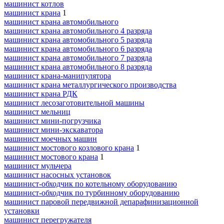
машинист котлов
машинист крана
1
машинист крана автомобильного
машинист крана автомобильного 4 разряда
машинист крана автомобильного 5 разряда
машинист крана автомобильного 6 разряда
машинист крана автомобильного 7 разряда
машинист крана автомобильного 8 разряда
машинист крана-манипулятора
машинист крана металлургического производства
машинист крана РДК
машинист лесозаготовительной машины
машинист мельниц
машинист мини-погрузчика
машинист мини-экскаватора
машинист моечных машин
машинист мостового козлового крана
1
машинист мостового крана
1
машинист мульчера
машинист насосных установок
машинист-обходчик по котельному оборудованию
машинист-обходчик по турбинному оборудованию
машинист паровой передвижной депарафинизационной
установки
машинист перегружателя