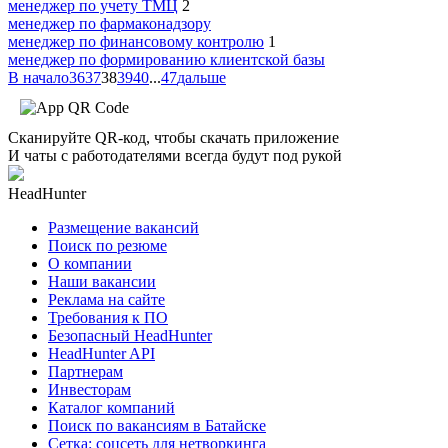
менеджер по учету ТМЦ
2
менеджер по фармаконадзору
менеджер по финансовому контролю
1
менеджер по формированию клиентской базы
В начало
36
37
38
39
40
...
47
дальше
Сканируйте QR-код, чтобы скачать приложение
И чаты с работодателями всегда будут под рукой
HeadHunter
Размещение вакансий
Поиск по резюме
О компании
Наши вакансии
Реклама на сайте
Требования к ПО
Безопасный HeadHunter
HeadHunter API
Партнерам
Инвесторам
Каталог компаний
Поиск по вакансиям в Батайске
Сетка: соцсеть для нетворкинга