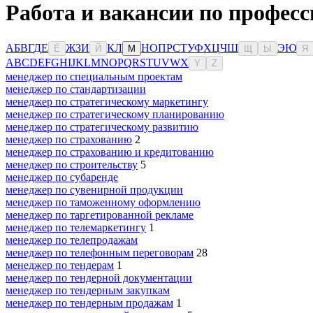
Работа и вакансии по професс
А
Б
В
Г
Д
Е
Ж
З
И
К
Л
Н
О
П
Р
С
Т
У
Ф
Х
Ц
Ч
Ш
Э
Ю
Ё
Й
М
Щ
Ы
Я
A
B
C
D
E
F
G
H
I
J
K
L
M
N
O
P
Q
R
S
T
U
V
W
X
Y
Z
менеджер по специальным проектам
менеджер по стандартизации
менеджер по стратегическому маркетингу
менеджер по стратегическому планированию
менеджер по стратегическому развитию
менеджер по страхованию
2
менеджер по страхованию и кредитованию
менеджер по строительству
5
менеджер по субаренде
менеджер по сувенирной продукции
менеджер по таможенному оформлению
менеджер по таргетированной рекламе
менеджер по телемаркетингу
1
менеджер по телепродажам
менеджер по телефонным переговорам
28
менеджер по тендерам
1
менеджер по тендерной документации
менеджер по тендерным закупкам
менеджер по тендерным продажам
1