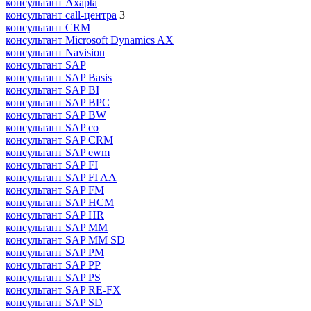
консультант Axapta
консультант call-центра
3
консультант CRM
консультант Microsoft Dynamics AX
консультант Navision
консультант SAP
консультант SAP Basis
консультант SAP BI
консультант SAP BPC
консультант SAP BW
консультант SAP co
консультант SAP CRM
консультант SAP ewm
консультант SAP FI
консультант SAP FI AA
консультант SAP FM
консультант SAP HCM
консультант SAP HR
консультант SAP MM
консультант SAP MM SD
консультант SAP PM
консультант SAP PP
консультант SAP PS
консультант SAP RE-FX
консультант SAP SD