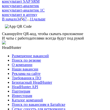
консультант SAP SRM
консультант-аналитик
консультант-аналитик 1С
консультант в аптеку
В начало
3
4
5
6
7
...
11
дальше
Сканируйте QR-код, чтобы скачать приложение
И чаты с работодателями всегда будут под рукой
HeadHunter
Размещение вакансий
Поиск по резюме
О компании
Наши вакансии
Реклама на сайте
Требования к ПО
Безопасный HeadHunter
HeadHunter API
Партнерам
Инвесторам
Каталог компаний
Поиск по вакансиям в Батайске
Сетка: соцсеть для нетворкинга