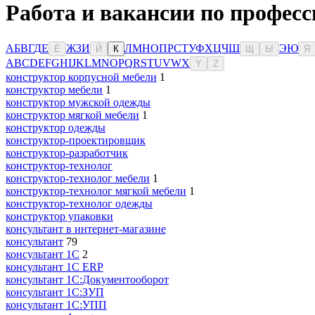
Работа и вакансии по професс
А
Б
В
Г
Д
Е
Ж
З
И
Л
М
Н
О
П
Р
С
Т
У
Ф
Х
Ц
Ч
Ш
Э
Ю
Ё
Й
К
Щ
Ы
Я
A
B
C
D
E
F
G
H
I
J
K
L
M
N
O
P
Q
R
S
T
U
V
W
X
Y
Z
конструктор корпусной мебели
1
конструктор мебели
1
конструктор мужской одежды
конструктор мягкой мебели
1
конструктор одежды
конструктор-проектировщик
конструктор-разработчик
конструктор-технолог
конструктор-технолог мебели
1
конструктор-технолог мягкой мебели
1
конструктор-технолог одежды
конструктор упаковки
консультaнт в интернет-мaгазине
консультант
79
консультант 1С
2
консультант 1С ERP
консультант 1С:Документооборот
консультант 1С:ЗУП
консультант 1С:УПП