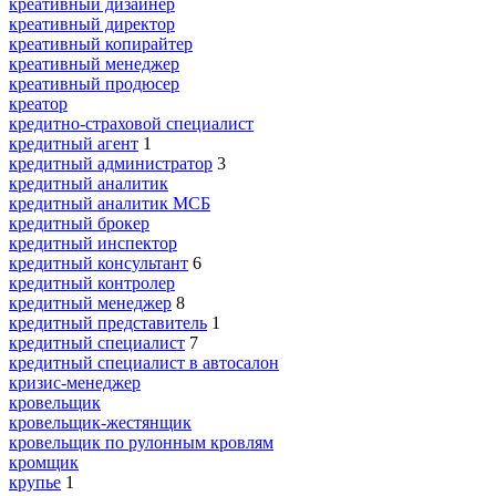
креативный дизайнер
креативный директор
креативный копирайтер
креативный менеджер
креативный продюсер
креатор
кредитно-страховой специалист
кредитный агент
1
кредитный администратор
3
кредитный аналитик
кредитный аналитик МСБ
кредитный брокер
кредитный инспектор
кредитный консультант
6
кредитный контролер
кредитный менеджер
8
кредитный представитель
1
кредитный специалист
7
кредитный специалист в автосалон
кризис-менеджер
кровельщик
кровельщик-жестянщик
кровельщик по рулонным кровлям
кромщик
крупье
1