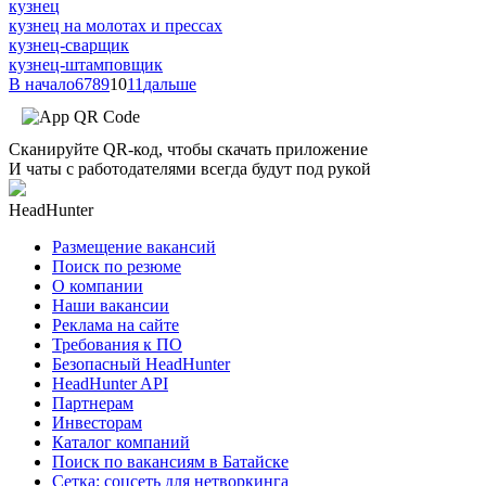
кузнец
кузнец на молотах и прессах
кузнец-сварщик
кузнец-штамповщик
В начало
6
7
8
9
10
11
дальше
Сканируйте QR-код, чтобы скачать приложение
И чаты с работодателями всегда будут под рукой
HeadHunter
Размещение вакансий
Поиск по резюме
О компании
Наши вакансии
Реклама на сайте
Требования к ПО
Безопасный HeadHunter
HeadHunter API
Партнерам
Инвесторам
Каталог компаний
Поиск по вакансиям в Батайске
Сетка: соцсеть для нетворкинга