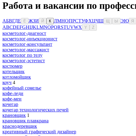
Работа и вакансии по професс
А
Б
В
Г
Д
Е
Ж
З
И
Л
М
Н
О
П
Р
С
Т
У
Ф
Х
Ц
Ч
Ш
Э
Ю
Ё
Й
К
Щ
Ы
Я
A
B
C
D
E
F
G
H
I
J
K
L
M
N
O
P
Q
R
S
T
U
V
W
X
Y
Z
косметолог-диагност
косметолог-инъекционист
косметолог-консультант
косметолог-массажист
косметолог по телу
косметолог-эстетист
костюмер
котельщик
котломойщик
коуч
4
кофейный сомелье
кофе-леди
кофе-мен
кочегар
кочегар технологических печей
крановщик
1
крановщик плавкрана
краснодеревщик
креативный графический дизайнер