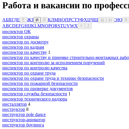
Работа и вакансии по професс
А
Б
В
Г
Д
Е
Ж
З
К
Л
М
Н
О
П
Р
С
Т
У
Ф
Х
Ц
Ч
Ш
Э
Ю
Ё
И
Й
Щ
Ы
Я
A
B
C
D
E
F
G
H
I
J
K
L
M
N
O
P
Q
R
S
T
U
V
W
X
Y
Z
инспектор ОК
инспектор охраны
инспектор по досмотру
инспектор по кадрам
инспектор по качеству
1
инспектор по качеству и приемке строительно-монтажных рабо
инспектор по контролю за исполнением поручений
инспектор по контролю качества
инспектор по охране труда
инспектор по охране труда и технике безопасности
инспектор по пожарной безопасности
инспектор по проверке документов
инспектор службы безопасности
1
инспектор технического надзора
инсталлятор
4
инструктор
8
инструктор pole dance
инструктор-аниматор
инструктор боулинга