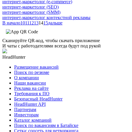
интернет-маркетолог (e-commerce)
интернет-маркетолог (SEO)
интернет-маркетолог (SMM)
интернет-маркетолог контекстной рекламы
В начало
10
11
12
13
14
15
дальше
Сканируйте QR-код, чтобы скачать приложение
И чаты с работодателями всегда будут под рукой
HeadHunter
Размещение вакансий
Поиск по резюме
О компании
Наши вакансии
Реклама на сайте
Требования к ПО
Безопасный HeadHunter
HeadHunter API
Партнерам
Инвесторам
Каталог компаний
Поиск по вакансиям в Батайске
Сетка: соцсеть для нетворкинга