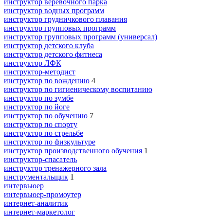
инструктор веревочного парка
инструктор водных программ
инструктор грудничкового плавания
инструктор групповых программ
инструктор групповых программ (универсал)
инструктор детского клуба
инструктор детского фитнеса
инструктор ЛФК
инструктор-методист
инструктор по вождению
4
инструктор по гигиеническому воспитанию
инструктор по зумбе
инструктор по йоге
инструктор по обучению
7
инструктор по спорту
инструктор по стрельбе
инструктор по физкультуре
инструктор производственного обучения
1
инструктор-спасатель
инструктор тренажерного зала
инструментальщик
1
интервьюер
интервьюер-промоутер
интернет-аналитик
интернет-маркетолог