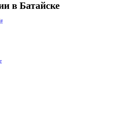
ии в Батайске
#
т