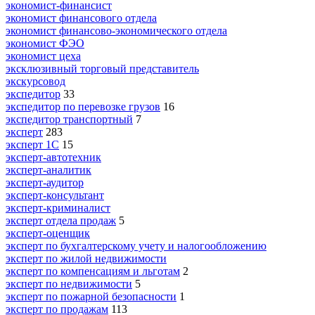
экономист-финансист
экономист финансового отдела
экономист финансово-экономического отдела
экономист ФЭО
экономист цеха
эксклюзивный торговый представитель
экскурсовод
экспедитор
33
экспедитор по перевозке грузов
16
экспедитор транспортный
7
эксперт
283
эксперт 1С
15
эксперт-автотехник
эксперт-аналитик
эксперт-аудитор
эксперт-консультант
эксперт-криминалист
эксперт отдела продаж
5
эксперт-оценщик
эксперт по бухгалтерскому учету и налогообложению
эксперт по жилой недвижимости
эксперт по компенсациям и льготам
2
эксперт по недвижимости
5
эксперт по пожарной безопасности
1
эксперт по продажам
113