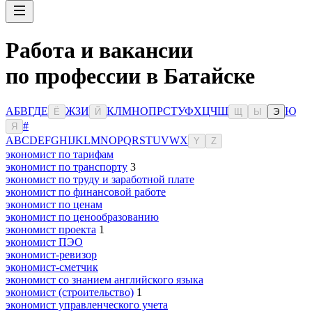
Работа и вакансии
по профессии в Батайске
А
Б
В
Г
Д
Е
Ж
З
И
К
Л
М
Н
О
П
Р
С
Т
У
Ф
Х
Ц
Ч
Ш
Ю
Ё
Й
Щ
Ы
Э
#
Я
A
B
C
D
E
F
G
H
I
J
K
L
M
N
O
P
Q
R
S
T
U
V
W
X
Y
Z
экономист по тарифам
экономист по транспорту
3
экономист по труду и заработной плате
экономист по финансовой работе
экономист по ценам
экономист по ценообразованию
экономист проекта
1
экономист ПЭО
экономист-ревизор
экономист-сметчик
экономист со знанием английского языка
экономист (строительство)
1
экономист управленческого учета