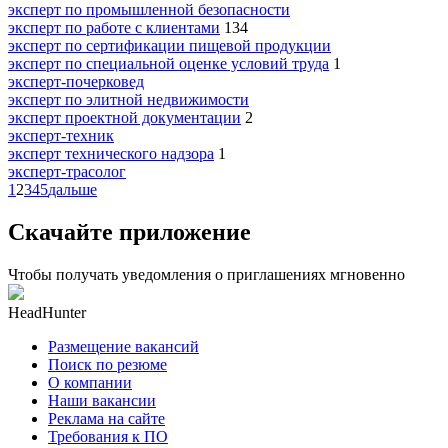
эксперт по промышленной безопасности
эксперт по работе с клиентами
134
эксперт по сертификации пищевой продукции
эксперт по специальной оценке условий труда
1
эксперт-почерковед
эксперт по элитной недвижимости
эксперт проектной документации
2
эксперт-техник
эксперт технического надзора
1
эксперт-трасолог
1
2
3
4
5
дальше
Скачайте приложение
Чтобы получать уведомления о приглашениях мгновенно
HeadHunter
Размещение вакансий
Поиск по резюме
О компании
Наши вакансии
Реклама на сайте
Требования к ПО