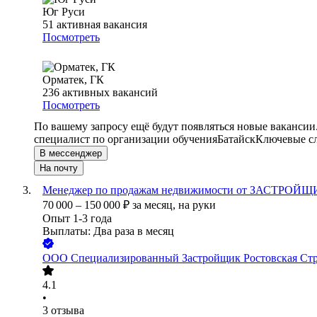
Юг Руси
51
активная вакансия
Посмотреть
Орматек, ГК
236
активных вакансий
Посмотреть
По вашему запросу ещё будут появляться новые вакансии
специалист по организации обучения
Батайск
Ключевые сл
В мессенджер
На почту
Менеджер по продажам недвижимости от ЗАСТРОЙЩИК
70 000
–
150 000
₽
за месяц,
на руки
Опыт 1-3 года
Выплаты: Два раза в месяц
ООО
Специализированный Застройщик Ростовская Ст
4.1
•
3
отзыва