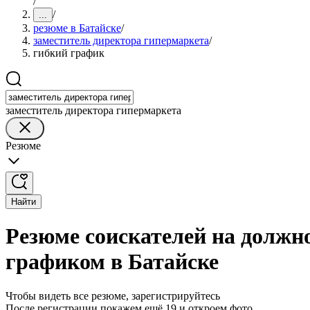
/
/
...
резюме в Батайске
/
заместитель директора гипермаркета
/
гибкий график
заместитель директора гипермаркета
Резюме
Найти
Резюме соискателей на должн
графиком в Батайске
Чтобы видеть все резюме, зарегистрируйтесь
После регистрации покажем ещё 19 и откроем фото