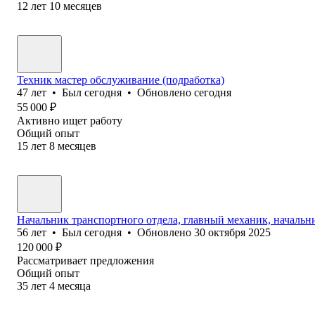
12
лет
10
месяцев
Техник мастер обслуживание (подработка)
47
лет
•
Был
сегодня
•
Обновлено
сегодня
55 000
₽
Активно ищет работу
Общий опыт
15
лет
8
месяцев
Начальник транспортного отдела, главный механик, начальн
56
лет
•
Был
сегодня
•
Обновлено
30 октября 2025
120 000
₽
Рассматривает предложения
Общий опыт
35
лет
4
месяца