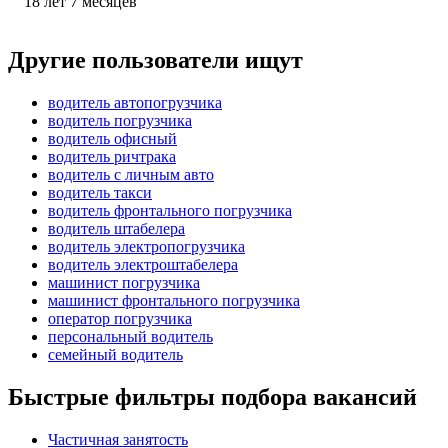
18
лет
7
месяцев
Другие пользователи ищут
водитель автопогрузчика
водитель погрузчика
водитель офисный
водитель ричтрака
водитель с личным авто
водитель такси
водитель фронтального погрузчика
водитель штабелера
водитель электропогрузчика
водитель электроштабелера
машинист погрузчика
машинист фронтального погрузчика
оператор погрузчика
персональный водитель
семейный водитель
Быстрые фильтры подбора вакансий
Частичная занятость