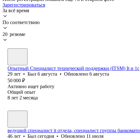
Зарегистрироваться
За всё время
По соответствию
20 резюме
Опытный Специалист технической поддержки (ITSM) It и 1с
29
лет
•
Был
6 августа
•
Обновлено
6 августа
50 000
₽
Активно ищет работу
Общий опыт
8
лет
2
месяца
ведущий специалист it отдела, специалист группы банкомато
46
лет
•
Был
сегодня
•
Обновлено
11 июля