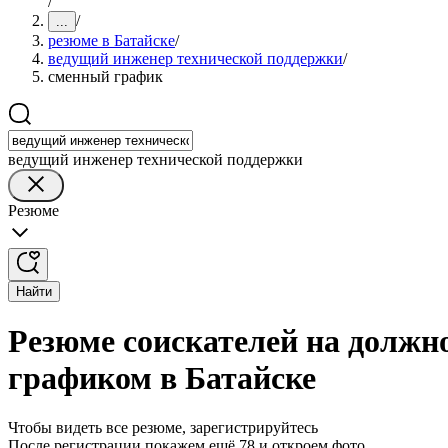
/
/
...
резюме в Батайске
/
ведущий инженер технической поддержки
/
сменный график
ведущий инженер технической поддержки
Резюме
Найти
Резюме соискателей на должн
графиком в Батайске
Чтобы видеть все резюме, зарегистрируйтесь
После регистрации покажем ещё 78 и откроем фото