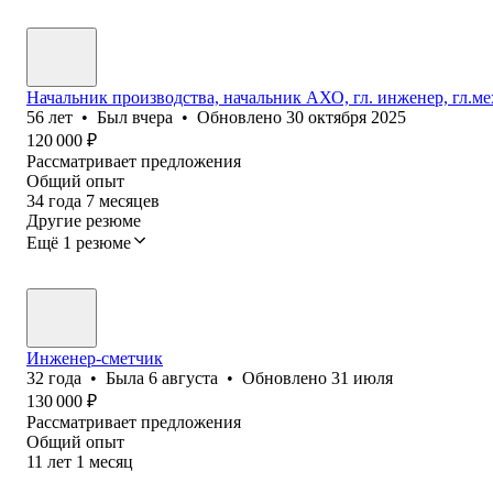
Начальник производства, начальник АХО, гл. инженер, гл.м
56
лет
•
Был
вчера
•
Обновлено
30 октября 2025
120 000
₽
Рассматривает предложения
Общий опыт
34
года
7
месяцев
Другие резюме
Ещё 1 резюме
Инженер-сметчик
32
года
•
Была
6 августа
•
Обновлено
31 июля
130 000
₽
Рассматривает предложения
Общий опыт
11
лет
1
месяц