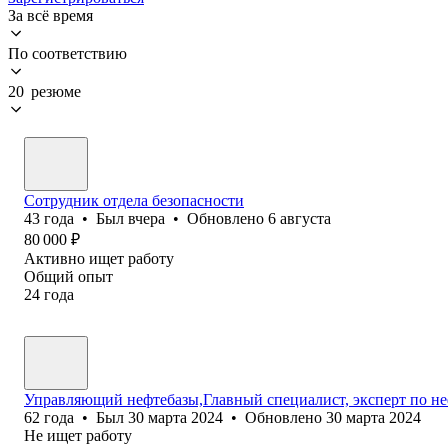
За всё время
По соответствию
20 резюме
Сотрудник отдела безопасности
43
года
•
Был
вчера
•
Обновлено
6 августа
80 000
₽
Активно ищет работу
Общий опыт
24
года
Управляющий нефтебазы,Главный специалист, эксперт по н
62
года
•
Был
30 марта 2024
•
Обновлено
30 марта 2024
Не ищет работу