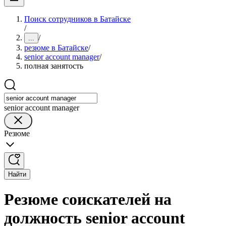
Поиск сотрудников в Батайске
/
/
...
резюме в Батайске
/
senior account manager
/
полная занятость
senior account manager
Резюме
Найти
Резюме соискателей на
должность senior account