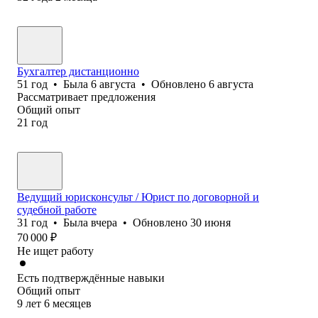
Бухгалтер дистанционно
51
год
•
Была
6 августа
•
Обновлено
6 августа
Рассматривает предложения
Общий опыт
21
год
Ведущий юрисконсульт / Юрист по договорной и
судебной работе
31
год
•
Была
вчера
•
Обновлено
30 июня
70 000
₽
Не ищет работу
Есть подтверждённые навыки
Общий опыт
9
лет
6
месяцев