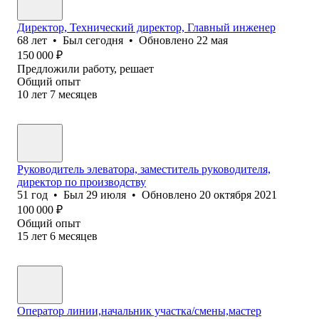
Директор, Технически⁢й директор, Главный инженер
68
лет
•
Был
сегодня
•
Обновлено
22 мая
150 000
₽
Предложили работу, решает
Общий опыт
10
лет
7
месяцев
Руководитель элеватора, заместитель руководителя,
директор по производству
51
год
•
Был
29 июля
•
Обновлено
20 октября 2021
100 000
₽
Общий опыт
15
лет
6
месяцев
Оператор линии,начальник участка/смены,мастер