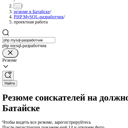
/
/
...
резюме в Батайске
/
PHP MySQL-разработчик
/
проектная работа
php mysql-разработчик
Резюме
Найти
Резюме соискателей на должн
Батайске
Чтобы видеть все резюме, зарегистрируйтесь
После регистрации покажем ещё 14 и откроем фото