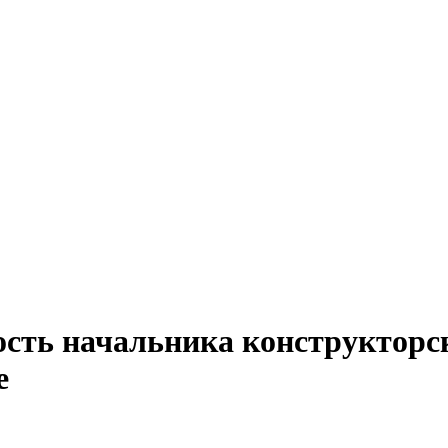
ость начальника конструкторск
е