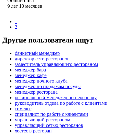
Общий опыт
9
лет
10
месяцев
1
2
Другие пользователи ищут
банкетный менеджер
директор сети ресторанов
заместитель управляющего рестораном
менеджер бара
менеджер кафе
менеджер ночного клуба
менеджер по продажам посуды
менеджер ресторана
региональный менеджер по персоналу
руководитель отдела по работе с клиентами
сомелье
специалист по работе с клиентами
управляющий рестораном
управляющий сетью ресторанов
хостес в ресторан