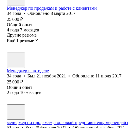
Менеджер по продажам и работе с клиентами
34
года
•
Обновлено
8 марта 2017
25 000
₽
Общий опыт
4
года
7
месяцев
Другие резюме
Ещё 1 резюме
Менеджер в автоделе
34
года
•
Был
21 ноября 2021
•
Обновлено
11 июля 2017
25 000
₽
Общий опыт
2
года
10
месяцев
менеджер по продажам, торговый представитель, мерчендайз
51
год
•
Был
20 февраля 2021
•
Обновлено
4 декабря 2014