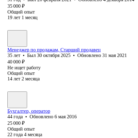
35 000
₽
Общий опыт
19
лет
1
месяц
Менеджер по продажам, Старший продавец
35
лет
•
Был
30 октября 2025
•
Обновлено
31 мая 2021
40 000
₽
Не ищет работу
Общий опыт
14
лет
2
месяца
Бухгалтер, оператор
44
года
•
Обновлено
6 мая 2016
25 000
₽
Общий опыт
22
года
4
месяца