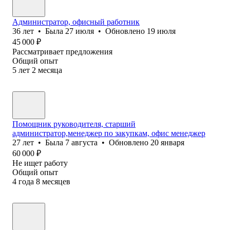
Администратор, офисный работник
36
лет
•
Была
27 июля
•
Обновлено
19 июля
45 000
₽
Рассматривает предложения
Общий опыт
5
лет
2
месяца
Помощник руководителя, старший
администратор,менеджер по закупкам, офис менеджер
27
лет
•
Была
7 августа
•
Обновлено
20 января
60 000
₽
Не ищет работу
Общий опыт
4
года
8
месяцев