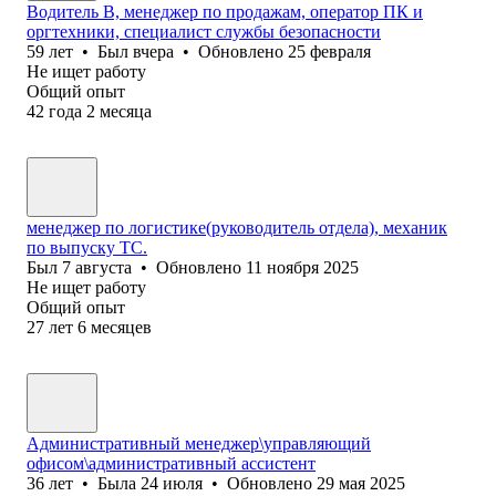
Водитель В, менеджер по продажам, оператор ПК и
оргтехники, специалист службы безопасности
59
лет
•
Был
вчера
•
Обновлено
25 февраля
Не ищет работу
Общий опыт
42
года
2
месяца
менеджер по логистике(руководитель отдела), механик
по выпуску ТС.
Был
7 августа
•
Обновлено
11 ноября 2025
Не ищет работу
Общий опыт
27
лет
6
месяцев
Административный менеджер\управляющий
офисом\административный ассистент
36
лет
•
Была
24 июля
•
Обновлено
29 мая 2025