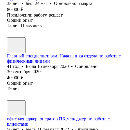
38
лет
•
Был
24 мая
•
Обновлено
5 марта
80 000
₽
Предложили работу, решает
Общий опыт
12
лет
11
месяцев
Главный специалист, зам. Начальника отдела по работе с
физическими лицами
41
год
•
Была
16 декабря 2020
•
Обновлено
30 сентября 2020
40 000
₽
Общий опыт
19
лет
офис менеджер, оператор ПК,менеджер по работе с
клиентами
56
лет
•
Была
21 февраля 2022
•
Обновлено