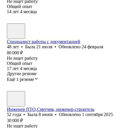
Не ищет работу
Общий опыт
14
лет
4
месяца
Специалист работы с документацией
48
лет
•
Была
21 июля
•
Обновлено
24 февраля
80 000
₽
Не ищет работу
Общий опыт
17
лет
4
месяца
Другие резюме
Ещё 1 резюме
Инженер ПТО,Сметчик, инженер-строитель
52
года
•
Была
8 июня
•
Обновлено
1 сентября 2025
30 000
₽
Не ищет работу