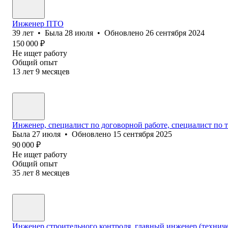
Инженер ПТО
39
лет
•
Была
28 июля
•
Обновлено
26 сентября 2024
150 000
₽
Не ищет работу
Общий опыт
13
лет
9
месяцев
Инженер, специалист по договорной работе, специалист по 
Была
27 июля
•
Обновлено
15 сентября 2025
90 000
₽
Не ищет работу
Общий опыт
35
лет
8
месяцев
Инженер строительного контроля, главный инженер (технич