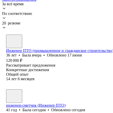
За всё время
По соответствию
20 резюме
Инженер ПТО (промышленное и гражданское строительств
36
лет
•
Была
вчера
•
Обновлено
17 июня
120 000
₽
Рассматривает предложения
Конкретные достижения
Общий опыт
14
лет
6
месяцев
инженер-сметчик (Инженер ПТО)
41
год
•
Была
сегодня
•
Обновлено
сегодня