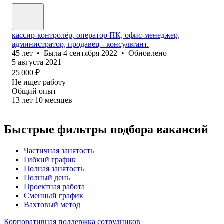
кассир-контролёр, оператор ПК, офис-менеджер,
администратор, продавец - консультант.
45
лет
•
Была
4 сентября 2022
•
Обновлено
5 августа 2021
25 000
₽
Не ищет работу
Общий опыт
13
лет
10
месяцев
Быстрые фильтры подбора вакансий
Частичная занятость
Гибкий график
Полная занятость
Полный день
Проектная работа
Сменный график
Вахтовый метод
Корпоративная поддержка сотрудников