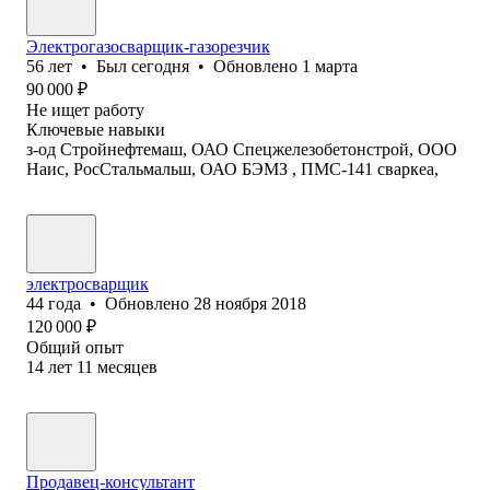
Электрогазосварщик-газорезчик
56
лет
•
Был
сегодня
•
Обновлено
1 марта
90 000
₽
Не ищет работу
Ключевые навыки
з-од Стройнефтемаш, ОАО Спецжелезобетонстрой, ООО
Наис, РосСтальмальш, ОАО БЭМЗ , ПМС-141 сваркеа,
электросварщик
44
года
•
Обновлено
28 ноября 2018
120 000
₽
Общий опыт
14
лет
11
месяцев
Продавец-консультант