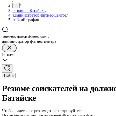
/
/
...
резюме в Батайске
/
администратор фитнес-центра
/
гибкий график
администратор фитнес-центра
Резюме
Найти
Резюме соискателей на должн
Батайске
Чтобы видеть все резюме, зарегистрируйтесь
После регистрации покажем ещё 46 и откроем фото