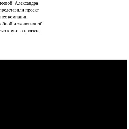
леевой, Александра
представили проект
инес компании
добной и экологичной
тью крутого проекта,