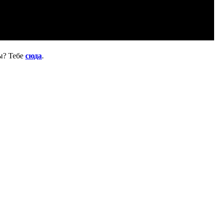
ы? Тебе
сюда
.