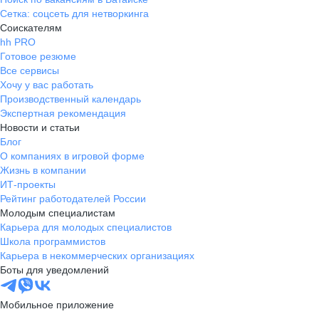
приятной цене. Ес
Сетка: соцсеть для нетворкинга
зарабатывать и раз
Соискателям
Уютный офис в цен
hh PRO
полезные командир
Готовое резюме
качественные корп
Все сервисы
Адекватное руково
Хочу у вас работать
команды других фи
Производственный календарь
теплотой вспомина
Экспертная рекомендация
Росберге, рад что р
Новости и статьи
Блог
О компаниях в игровой форме
Жизнь в компании
ИТ-проекты
Рейтинг работодателей России
Молодым специалистам
Карьера для молодых специалистов
Школа программистов
Карьера в некоммерческих организациях
Боты для уведомлений
Мобильное приложение