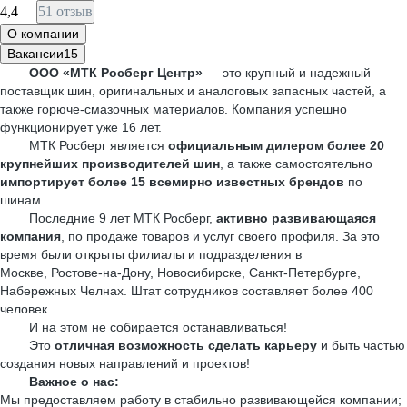
4,4
51 отзыв
О компании
Вакансии
15
ООО «МТК Росберг Центр»
— это крупный и надежный
поставщик шин, оригинальных и аналоговых запасных частей, а
также горюче-смазочных материалов. Компания успешно
функционирует уже 16 лет.
МТК Росберг является
официальным дилером более 20
крупнейших производителей шин
, а также самостоятельно
импортирует более 15 всемирно известных брендов
по
шинам.
Последние 9 лет МТК Росберг,
активно развивающаяся
компания
, по продаже товаров и услуг своего профиля. За это
время были открыты филиалы и подразделения в
Москве, Ростове-на-Дону, Новосибирске, Санкт-Петербурге,
Набережных Челнах. Штат сотрудников составляет более 400
человек.
И на этом не собирается останавливаться!
Это
отличная возможность сделать карьеру
и быть частью
создания новых направлений и проектов!
Важное о нас:
Мы предоставляем работу в стабильно развивающейся компании;