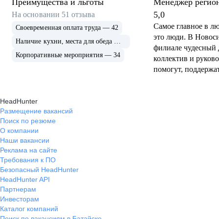
Преимущества и льготы
Менеджер регио
продаж B2B
5,0
На основании
51
отзыва
Самое главное в л
Своевременная оплата труда — 42
это люди. В Новос
Наличие кухни, места для обеда — 37
филиале чудесный
Корпоративные мероприятия — 34
коллектив и руково
помогут, поддержат. Проду
очень интересный 
востребованный, у
HeadHunter
большой склад и м
Размещение вакансий
несколько минут в
Поиск по резюме
клиенту. Компания
О компании
импортёр проверен
Наши вакансии
не просто перекуп -
Реклама на сайте
доверие клиентов 
Требования к ПО
условия. Сфера жи
Безопасный HeadHunter
устойчивая (я рабо
HeadHunter API
шинами), не подве
Партнерам
т.к. шины нужны вс
Инвесторам
Каталог компаний
особенно из наличи
Поиск по вакансиям в Батайске