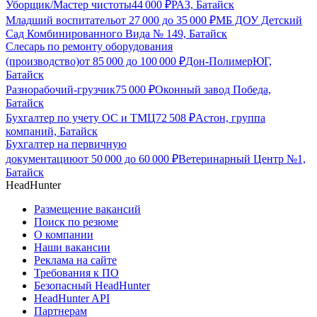
Уборщик/Мастер чистоты
44 000
₽
РАЗ, Батайск
Младший воспитатель
от
27 000
до
35 000
₽
МБ ДОУ Детский
Сад Комбинированного Вида № 149, Батайск
Слесарь по ремонту оборудования
(производство)
от
85 000
до
100 000
₽
Дон-ПолимерЮГ,
Батайск
Разнорабочий-грузчик
75 000
₽
Оконный завод Победа,
Батайск
Бухгалтер по учету ОС и ТМЦ
72 508
₽
Астон, группа
компаний, Батайск
Бухгалтер на первичную
документацию
от
50 000
до
60 000
₽
Ветеринарный Центр №1,
Батайск
HeadHunter
Размещение вакансий
Поиск по резюме
О компании
Наши вакансии
Реклама на сайте
Требования к ПО
Безопасный HeadHunter
HeadHunter API
Партнерам