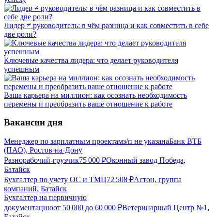
Лидер ≠ руководитель: в чём разница и как совместить в себе
две роли?
Ключевые качества лидера: что делает руководителя
успешным
Ваша карьера на миллион: как осознать необходимость
перемены и преобразить ваше отношение к работе
Вакансии дня
Менеджер по зарплатным проектам
з/п не указана
Банк ВТБ
(ПАО), Ростов-на-Дону
Разнорабочий-грузчик
75 000
₽
Оконный завод Победа,
Батайск
Бухгалтер по учету ОС и ТМЦ
72 508
₽
Астон, группа
компаний, Батайск
Бухгалтер на первичную
документацию
от
50 000
до
60 000
₽
Ветеринарный Центр №1,
Батайск