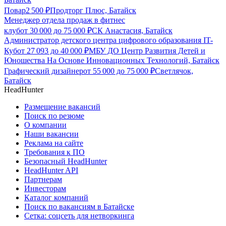
Повар
2 500
₽
Продторг Плюс, Батайск
Менеджер отдела продаж в фитнес
клуб
от
30 000
до
75 000
₽
СК Анастасия, Батайск
Администратор детского центра цифрового образования IT-
Куб
от
27 093
до
40 000
₽
МБУ ДО Центр Развития Детей и
Юношества На Основе Инновационных Технологий, Батайск
Графический дизайнер
от
55 000
до
75 000
₽
Светлячок,
Батайск
HeadHunter
Размещение вакансий
Поиск по резюме
О компании
Наши вакансии
Реклама на сайте
Требования к ПО
Безопасный HeadHunter
HeadHunter API
Партнерам
Инвесторам
Каталог компаний
Поиск по вакансиям в Батайске
Сетка: соцсеть для нетворкинга