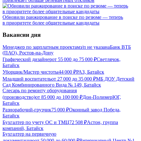
привлекает больше релевантных откликов
Обновили ранжирование в поиске по резюме — теперь
в приоритете более общительные кандидаты
Вакансии дня
Менеджер по зарплатным проектам
з/п не указана
Банк ВТБ
(ПАО), Ростов-на-Дону
Графический дизайнер
от
55 000
до
75 000
₽
Светлячок,
Батайск
Уборщик/Мастер чистоты
44 000
₽
РАЗ, Батайск
Младший воспитатель
от
27 000
до
35 000
₽
МБ ДОУ Детский
Сад Комбинированного Вида № 149, Батайск
Слесарь по ремонту оборудования
(производство)
от
85 000
до
100 000
₽
Дон-ПолимерЮГ,
Батайск
Разнорабочий-грузчик
75 000
₽
Оконный завод Победа,
Батайск
Бухгалтер по учету ОС и ТМЦ
72 508
₽
Астон, группа
компаний, Батайск
Бухгалтер на первичную
документацию
от
50 000
до
60 000
₽
Ветеринарный Центр №1,