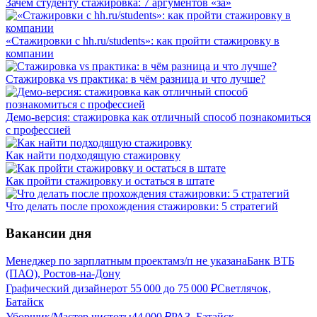
Зачем студенту стажировка: 7 аргументов «за»
«Стажировки с hh.ru/students»: как пройти стажировку в
компании
Стажировка vs практика: в чём разница и что лучше?
Демо-версия: стажировка как отличный способ познакомиться
с профессией
Как найти подходящую стажировку
Как пройти стажировку и остаться в штате
Что делать после прохождения стажировки: 5 стратегий
Вакансии дня
Менеджер по зарплатным проектам
з/п не указана
Банк ВТБ
(ПАО), Ростов-на-Дону
Графический дизайнер
от
55 000
до
75 000
₽
Светлячок,
Батайск
Уборщик/Мастер чистоты
44 000
₽
РАЗ, Батайск