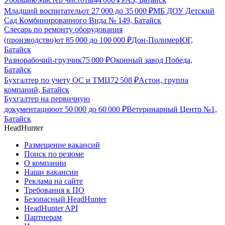
Младший воспитатель
от
27 000
до
35 000
₽
МБ ДОУ Детский
Сад Комбинированного Вида № 149, Батайск
Слесарь по ремонту оборудования
(производство)
от
85 000
до
100 000
₽
Дон-ПолимерЮГ,
Батайск
Разнорабочий-грузчик
75 000
₽
Оконный завод Победа,
Батайск
Бухгалтер по учету ОС и ТМЦ
72 508
₽
Астон, группа
компаний, Батайск
Бухгалтер на первичную
документацию
от
50 000
до
60 000
₽
Ветеринарный Центр №1,
Батайск
HeadHunter
Размещение вакансий
Поиск по резюме
О компании
Наши вакансии
Реклама на сайте
Требования к ПО
Безопасный HeadHunter
HeadHunter API
Партнерам