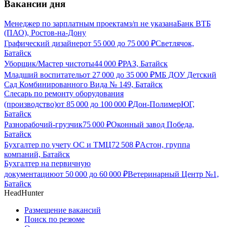
Вакансии дня
Менеджер по зарплатным проектам
з/п не указана
Банк ВТБ
(ПАО), Ростов-на-Дону
Графический дизайнер
от
55 000
до
75 000
₽
Светлячок,
Батайск
Уборщик/Мастер чистоты
44 000
₽
РАЗ, Батайск
Младший воспитатель
от
27 000
до
35 000
₽
МБ ДОУ Детский
Сад Комбинированного Вида № 149, Батайск
Слесарь по ремонту оборудования
(производство)
от
85 000
до
100 000
₽
Дон-ПолимерЮГ,
Батайск
Разнорабочий-грузчик
75 000
₽
Оконный завод Победа,
Батайск
Бухгалтер по учету ОС и ТМЦ
72 508
₽
Астон, группа
компаний, Батайск
Бухгалтер на первичную
документацию
от
50 000
до
60 000
₽
Ветеринарный Центр №1,
Батайск
HeadHunter
Размещение вакансий
Поиск по резюме