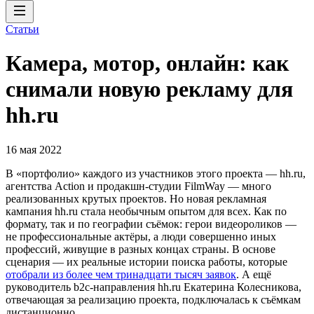
Статьи
Камера, мотор, онлайн: как
снимали новую рекламу для
hh.ru
16 мая 2022
В «портфолио» каждого из участников этого проекта — hh.ru,
агентства Action и продакшн-студии FilmWay — много
реализованных крутых проектов. Но новая рекламная
кампания hh.ru стала необычным опытом для всех. Как по
формату, так и по географии съёмок: герои видеороликов —
не профессиональные актёры, а люди совершенно иных
профессий, живущие в разных концах страны. В основе
сценария — их реальные истории поиска работы, которые
отобрали из более чем тринадцати тысяч заявок
. А ещё
руководитель b2c-направления hh.ru Екатерина Колесникова,
отвечающая за реализацию проекта, подключалась к съёмкам
дистанционно.