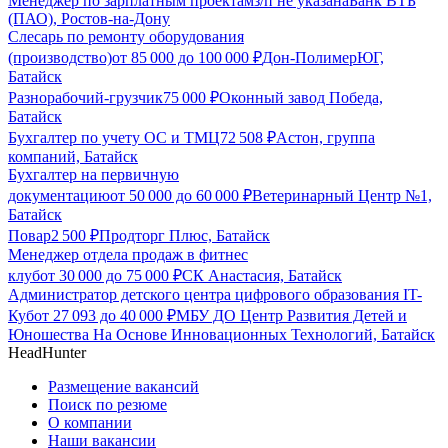
Менеджер по зарплатным проектам
з/п не указана
Банк ВТБ
(ПАО), Ростов-на-Дону
Слесарь по ремонту оборудования
(производство)
от
85 000
до
100 000
₽
Дон-ПолимерЮГ,
Батайск
Разнорабочий-грузчик
75 000
₽
Оконный завод Победа,
Батайск
Бухгалтер по учету ОС и ТМЦ
72 508
₽
Астон, группа
компаний, Батайск
Бухгалтер на первичную
документацию
от
50 000
до
60 000
₽
Ветеринарный Центр №1,
Батайск
Повар
2 500
₽
Продторг Плюс, Батайск
Менеджер отдела продаж в фитнес
клуб
от
30 000
до
75 000
₽
СК Анастасия, Батайск
Администратор детского центра цифрового образования IT-
Куб
от
27 093
до
40 000
₽
МБУ ДО Центр Развития Детей и
Юношества На Основе Инновационных Технологий, Батайск
HeadHunter
Размещение вакансий
Поиск по резюме
О компании
Наши вакансии